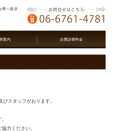
を南へ徒歩
療案内
自費診療料金
及びスタッフがおります。
す。
ご協力ください。