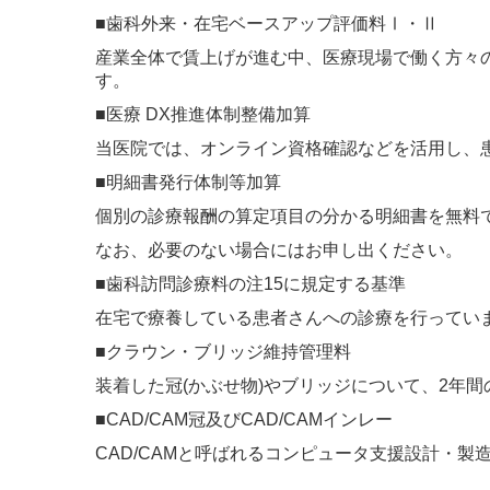
■歯科外来・在宅ベースアップ評価料Ⅰ・Ⅱ
産業全体で賃上げが進む中、医療現場で働く方々
す。
■医療 DX推進体制整備加算
当医院では、オンライン資格確認などを活用し、
■明細書発行体制等加算
個別の診療報酬の算定項目の分かる明細書を無料
なお、必要のない場合にはお申し出ください。
■歯科訪問診療料の注15に規定する基準
在宅で療養している患者さんへの診療を行ってい
■クラウン・ブリッジ維持管理料
装着した冠(かぶせ物)やブリッジについて、2年
■CAD/CAM冠及びCAD/CAMインレー
CAD/CAMと呼ばれるコンピュータ支援設計・